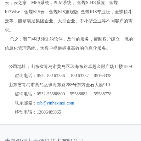
云，云之家
，
MES
系统，
PLM
系统，
金蝶
S-HR
系统，金蝶
K/3Wise
，
金蝶
KIS
云，金蝶
K
IS
旗舰版
,
金蝶
KIS
专业版
，金蝶精斗
云等，能够满足集团企业、大型企业、中小型企业等不同客户的需
求。
总之，我门将以
领先
的软件，
及时
的服务
，
帮助客户建立一流的
信息化管理系统
，为客户提供标准高效的信息化服务。
公司地址：山东省青岛市黄岛区珠海东路
卓越金融广场
1#
楼
1
809
咨询电话：
0532-85163336 85163337 85163338
山东省青岛市黄岛区珠海东路
288
号东方金石大厦
9
10
咨询电话：
0532-55588800 55588882 55588778
联系邮箱：
c
rb@yinhexinxi.com
移动电话：1
3606489065